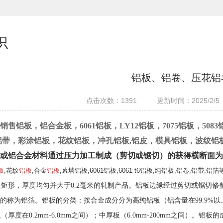
识
铝板、铝卷、压花铝
点击次数：
1391
更新时间：2025/2/5 
售铝板，铝合金板，6061铝板，LY12铝板，7075铝板，5083
铝带，彩涂铝板，花纹铝板，冲孔铝板,铝皮，模具铝板，波纹
铝或铝合金材料通过压力加工制成（剪切或锯切）的获得横断面为
板
,花纹
铝板
,合金
铝板
,幕墙铝板,6061铝板,6061 t6铝板,纯铝板,铝卷,
矩形，厚度均匀并大于0.2毫米的轧制产品。铝板边缘经过剪切或锯切
mm的称为铝箔。铝板的分类：按合金成分分为高纯铝板（铝含量在99.9%
（厚度在0.2mm-6.0mm之间）；中厚板（6.0mm-200mm之间）