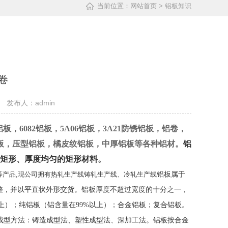
当前位置：
网站首页
> 铝板知识
卷
发布人：admin
铝板，6082铝板，5A06铝板，3A21防锈铝板，铝卷，
铝板，压型铝板，橘皮纹铝板，中厚铝板等各种铝材。
铝
矩形、厚度均匀的矩形材料。
铝带,铝箔等产品,现公司拥有热轧生产线铸轧生产线、冷轧生产线
铝板属于
修整，并以平直状外形交货。铝板厚度不超过宽度的十分之一，
以上）；纯铝板（铝含量在99%以上）；合金铝板；复合铝板。
。铝板的成型方法：铸造成型法、塑性成型法、深加工法。铝板按合金