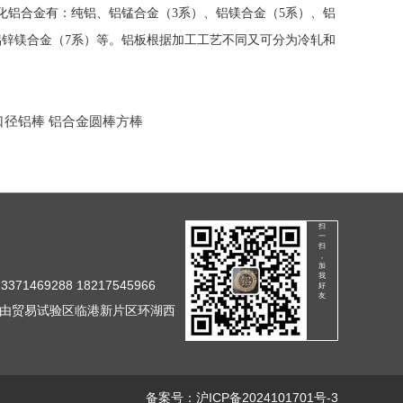
化铝合金有：纯铝、铝锰合金（3系）、铝镁合金（5系）、铝
铝锌镁合金（7系）等。铝板根据加工工艺不同又可分为冷轧和
大口径铝棒 铝合金圆棒方棒
扫
一
扫
，
加
我
371469288 18217545966
好
友
由贸易试验区临港新片区环湖西
备案号：
沪ICP备2024101701号-3