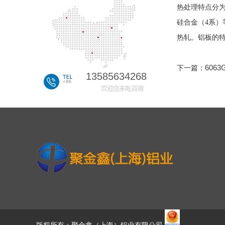
热处理特点分为
硅合金（4系）
热轧。铝板的
606
下一篇：
13585634268
版权所有：聚金鑫（上海）铝业有限公司